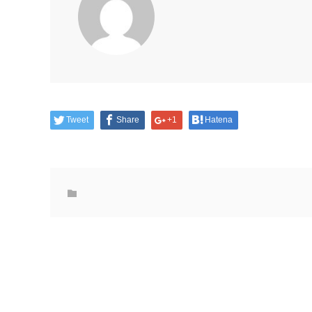
Tweet
Share
+1
Hatena