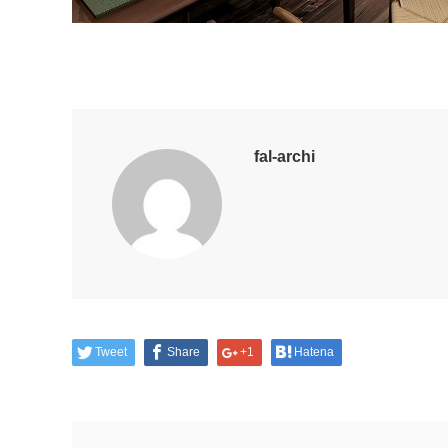
fal-archi
Tweet
Share
+1
Hatena