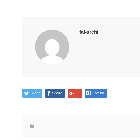
fal-archi
Tweet
Share
+1
Hatena