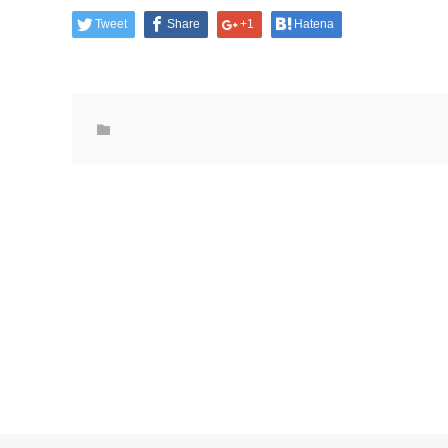
Tweet
Share
+1
Hatena