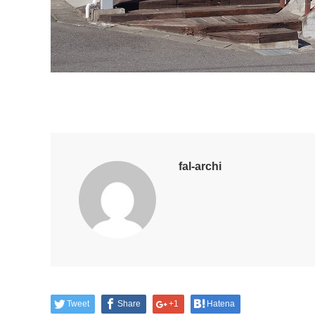
fal-archi
Tweet
Share
+1
Hatena