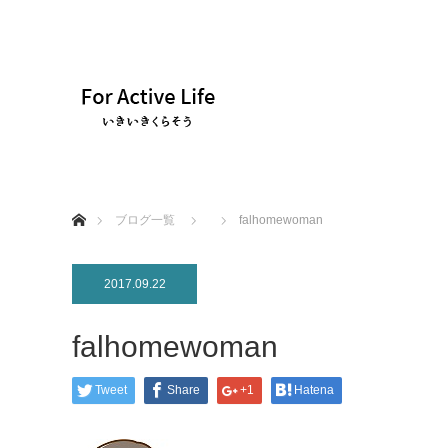
ホーム
ブログ一覧
falhomewoman
2017.09.22
falhomewoman
Tweet
Share
+1
Hatena