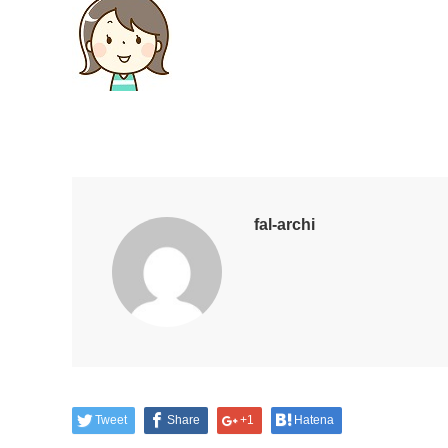
fal-archi
Tweet
Share
+1
Hatena