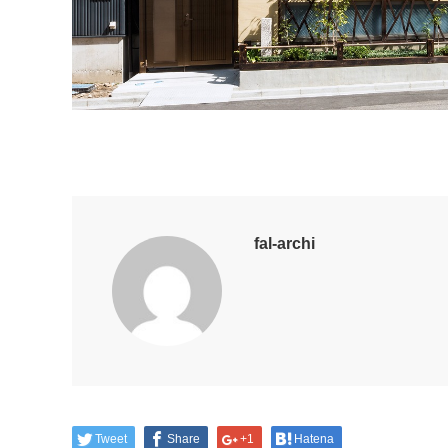
fal-archi
Tweet
Share
+1
Hatena