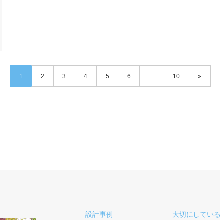
1
2
3
4
5
6
…
10
»
設計事例
大切にしてい